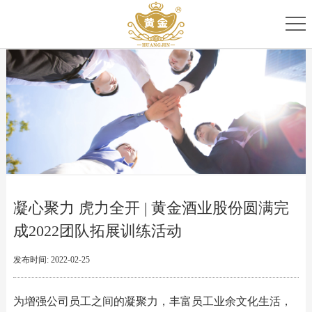
首
页
关
于
专
我
家
产
们
团
品
新
队
家
闻
服
凝心聚力 虎力全开 | 黄金酒业股份圆满完
族
资
务
成2022团队拓展训练活动
讯
中
发布时间: 2022-02-25
心
为增强公司员工之间的凝聚力，丰富员工业余文化生活，