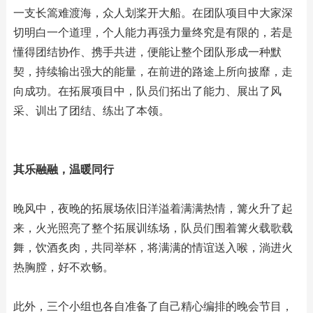
一支长篙难渡海，众人划桨开大船。在团队项目中大家深
切明白一个道理，个人能力再强力量终究是有限的，若是
懂得团结协作、携手共进，便能让整个团队形成一种默
契，持续输出强大的能量，在前进的路途上所向披靡，走
向成功。在拓展项目中，队员们拓出了能力、展出了风
采、训出了团结、练出了本领。
其乐融融，温暖同行
晚风中，夜晚的拓展场依旧洋溢着满满热情，篝火升了起
来，火光照亮了整个拓展训练场，队员们围着篝火载歌载
舞，饮酒炙肉，共同举杯，将满满的情谊送入喉，淌进火
热胸膛，好不欢畅。
此外，三个小组也各自准备了自己精心编排的晚会节目，