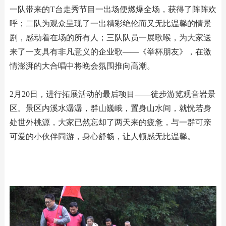
一队带来的T台走秀节目一出场便燃爆全场，获得了阵阵欢
呼；二队为观众呈现了一出精彩绝伦而又无比温馨的情景
剧，感动着在场的所有人；三队队员一展歌喉，为大家送
来了一支具有非凡意义的企业歌——《举杯朋友》，在激
情澎湃的大合唱中将晚会氛围推向高潮。
2月20日，进行拓展活动的最后项目——徒步游览观音岩景
区。景区内溪水潺潺，群山巍峨，置身山水间，就恍若身
处世外桃源，大家已然忘却了两天来的疲惫，与一群可亲
可爱的小伙伴同游，身心舒畅，让人顿感无比温馨。