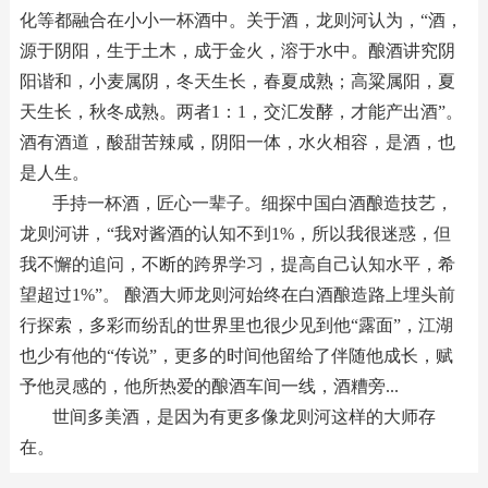
化等都融合在小小一杯酒中。关于酒，龙则河认为，“酒，
源于阴阳，生于土木，成于金火，溶于水中。酿酒讲究阴
阳谐和，小麦属阴，冬天生长，春夏成熟；高粱属阳，夏
天生长，秋冬成熟。两者1：1，交汇发酵，才能产出酒”。
酒有酒道，酸甜苦辣咸，阴阳一体，水火相容，是酒，也
是人生。
手持一杯酒，匠心一辈子。细探中国白酒酿造技艺，
龙则河讲，“我对酱酒的认知不到1%，所以我很迷惑，但
我不懈的追问，不断的跨界学习，提高自己认知水平，希
望超过1%”。 酿酒大师龙则河始终在白酒酿造路上埋头前
行探索，多彩而纷乱的世界里也很少见到他“露面”，江湖
也少有他的“传说”，更多的时间他留给了伴随他成长，赋
予他灵感的，他所热爱的酿酒车间一线，酒糟旁...
世间多美酒，是因为有更多像龙则河这样的大师存
在。