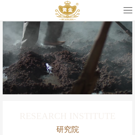
首
页
关
于
专
我
家
产
们
团
品
新
队
家
闻
服
族
资
务
讯
中
RESEARCH INSTITUTE
心
研究院