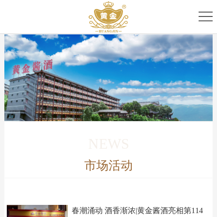
首
页
关
于
专
我
家
产
们
团
品
新
队
家
闻
服
NEWS
族
资
务
市场活动
讯
中
心
春潮涌动 酒香渐浓|黄金酱酒亮相第114