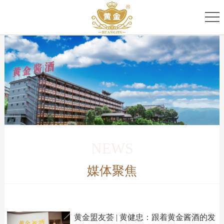
首
页
关
于
专
我
家
产
们
团
品
新
队
家
闻
服
NEWS
族
资
务
媒体聚焦
讯
中
心
黄金盟友荟 | 黄健忠：跟着黄金酱酒的发