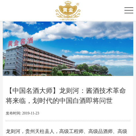
首
页
关
于
专
我
家
产
们
团
品
新
队
家
闻
服
【中国名酒大师】龙则河：酱酒技术革命
族
资
务
将来临，划时代的中国白酒即将问世
讯
中
发布时间: 2019-11-23
心
龙则河，贵州天柱县人，高级工程师、高级品酒师、高级