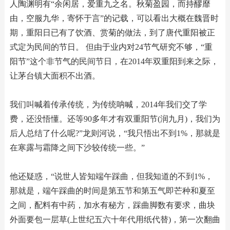
人陶渊明有“余闲居，爱重九之名。秋菊盈园，而持醪靡
由，空服九华，寄怀于言”的记载，可以看出大概在魏晋时
期，重阳日已有了饮酒、赏菊的做法，到了唐代重阳被正
式定为民间的节日。 但由于业内对24节气研究不够，“重
阳节”这个非节气的民间节日，在2014年双重阳到来之际，
让茅台镇大面积不出酒。
我们叫喊着传承传统，为传统呐喊，2014年我们交了学
费，还没悟懂。还等90多年才有双重阳节(润九月)，我们为
后人总结了什么呢?”龙则河说，“我只悟出不到1%，那就是
在寒露与霜降之间下沙较传统一些。”
他还疑惑，“说世人皆知端午踩曲，但我知道的不到1%，
那就是，端午踩曲的时间是第五节和第五气即芒种和夏至
之间，配料有中药，加水有秘方，踩曲脚数有要求，曲块
外面要包一层草(上世纪五六十年代用纸代替)，第一次翻曲