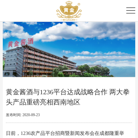
首
页
关
于
专
我
家
产
们
团
品
新
队
家
闻
服
黄金酱酒与1236平台达成战略合作 两大拳
族
资
务
头产品重磅亮相西南地区
讯
中
发布时间: 2020-09-23
心
日前，1236农产品平台招商暨新闻发布会在成都隆重举