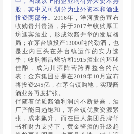
中，四成以上的企业均有外来资本持
股，其中又可划分为业外资本和酒业
投资两部分
。
2016年，洋河股份宣布
收购贵州贵酒，并于2017年收购厚工
坊迎宾酒业，形成浓酱并举的发展格
局；在茅台镇投产13000吨的劲酒，也
是业内巨头在茅台镇运作的实力选
手；收购衡昌烧坊和1915酒业的环球
佳酿，成为川酒阵营跨界整合的代
表；金东集团更是在2019年10月宣布
将投资245亿，在茅台镇购地，实现酱
酒业务再度扩张。
伴随着优质酱酒利润的不断提高，酒
厂产能日趋饱和，茅台镇优质资源紧
张，成本飙升。
而在巨人集团品牌背
书和财力支持下，黄金酱酒的升级趋