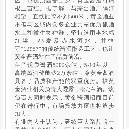
区，论优质酱香出身，黄金酱酒可谓
根正苗红。据了解，与茅台酒厂隔河
相望，直线距离不到500米，黄金酒业
不但与区域内众多企业共享优质酿酒
水土和微生物种群，坚持选用本地糯
红粱，小麦及赤水河水，并恪
守“12987”的传统酱酒酿造工艺，也让
黄金酱酒站在了品质前沿。
年产优质酱酒5000余吨，5-10年以上
高端酱酒储能达2万余吨，令黄金酱酒
具备了品质和产能的双重优势。据黄
金酒业相关负责人透露，
白酒。该
指定
负责人同时表示，黄金酱酒招商目前
仍在进行中，市场投放力度也将逐步
加大。
有业内人士认为，延续巨人系品牌一