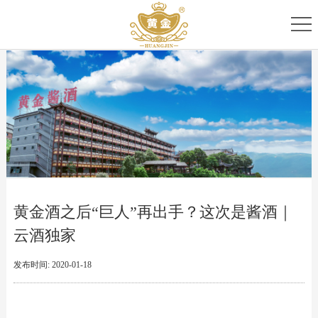
首
页
关
于
专
我
家
产
们
团
品
新
队
家
闻
服
黄金酒之后“巨人”再出手？这次是酱酒｜
族
资
务
云酒独家
讯
中
发布时间: 2020-01-18
心