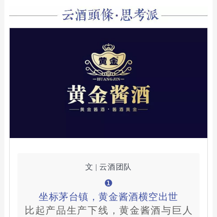
文 | 云酒团队
❶
坐标茅台镇，黄金酱酒横空出世
比起产品生产下线，黄金酱酒与巨人