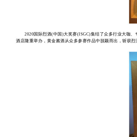
2020国际烈酒(中国)大奖赛(ISGC)集结了众多行业
酒店隆重举办，黄金酱酒从众多参赛作品中脱颖而出，斩获烈