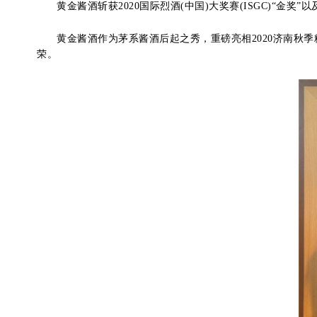
黄金酱酒斩获2020国际烈酒(中国)大奖赛(ISGC)“金奖
黄金酱酒作为茅系酱酒后起之秀，重磅亮相2020济南秋季糖酒
荣。