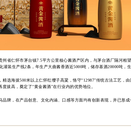
省仁怀市茅台镇7.5平方公里核心酱酒产区内，与茅台酒厂隔河相望，直
灌装生产线2条，年生产大曲酱香酒近5000吨，储存基酒20000吨，生
精选海拔500米以上仁怀红缨子高粱，恪守“12987”传统古法工艺
再度拔高，奠定了“黄金酱酒”在行业内的优势地位。
马品牌，在产品创意、文化内涵、口感等方面均有创新表现，并已形成