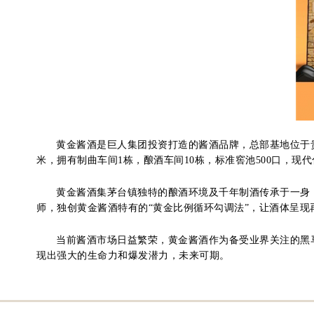
黄金酱酒是巨人集团投资打造的酱酒品牌，总部基地位于贵州
米，拥有制曲车间1栋，酿酒车间10栋，标准窖池500口，现代化
黄金酱酒集茅台镇独特的酿酒环境及千年制酒传承于一身，
师，独创黄金酱酒特有的“黄金比例循环勾调法”，让酒体呈现
当前酱酒市场日益繁荣，黄金酱酒作为备受业界关注的黑
现出强大的生命力和爆发潜力，未来可期。