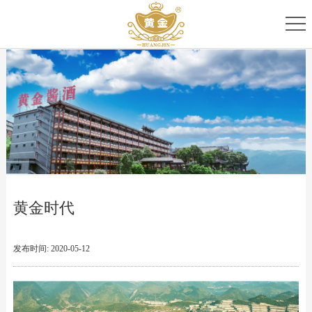
首
页
关
于
专
我
家
产
们
团
品
新
队
家
闻
服
黄金时代
族
资
务
讯
中
发布时间: 2020-05-12
心