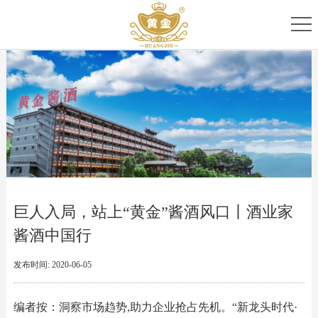
首
页
关
于
专
我
家
产
们
团
品
新
队
家
闻
服
巨人入局，站上“黄金”酱酒风口丨酒业家
族
资
务
酱酒中国行
讯
中
发布时间: 2020-06-05
心
编者按：洞察市场趋势,助力企业抢占先机。“新龙头时代·