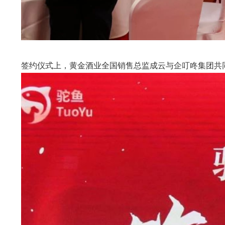
签约仪式上，黄金酒业全国销售总监成云与企叮咚集团共