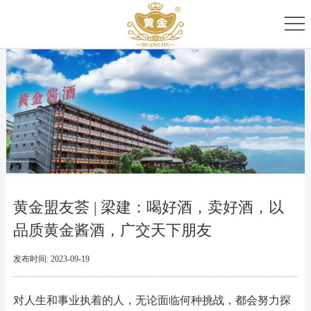
首
页
关
于
专
我
家
产
们
团
品
新
队
家
闻
服
黄金盟友荟 | 梁建：喝好酒，卖好酒，以
族
资
务
品质黄金酱酒，广交天下朋友
讯
中
发布时间: 2023-09-19
心
对人生和事业执着的人，无论面临何种挑战，都会努力探