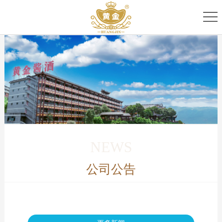
首
页
关
于
专
我
家
产
们
团
品
新
队
家
闻
服
NEWS
族
资
务
公司公告
讯
中
心