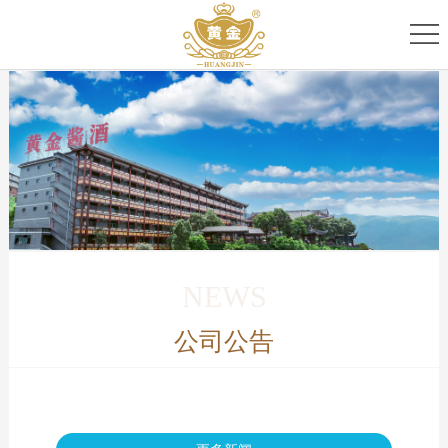
首
页
关
于
专
我
家
产
们
团
品
新
队
家
闻
服
NEWS
族
资
务
公司公告
讯
中
心