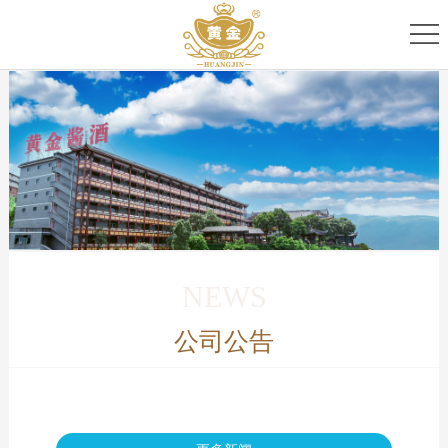
首
页
关
于
专
我
家
产
们
团
品
新
队
家
闻
服
NEWS
族
资
务
公司公告
讯
中
心