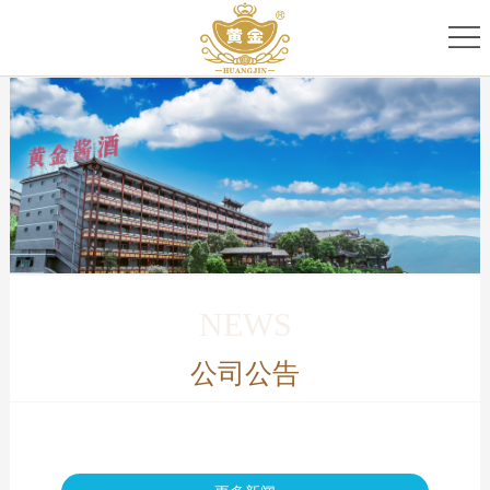
首
页
关
于
专
我
家
产
们
团
品
新
队
家
闻
服
NEWS
族
资
务
公司公告
讯
中
心