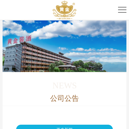
首
页
关
于
专
我
家
产
们
团
品
新
队
家
闻
服
NEWS
族
资
务
公司公告
讯
中
心